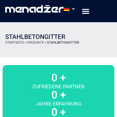
STAHLBETONGITTER
STARTSEITE
»
PRODUKTE
»
STAHLBETONGITTER
0
 +
ZUFRIEDENE PARTNER
0
 +
JAHRE ERFAHRUNG
0
 +