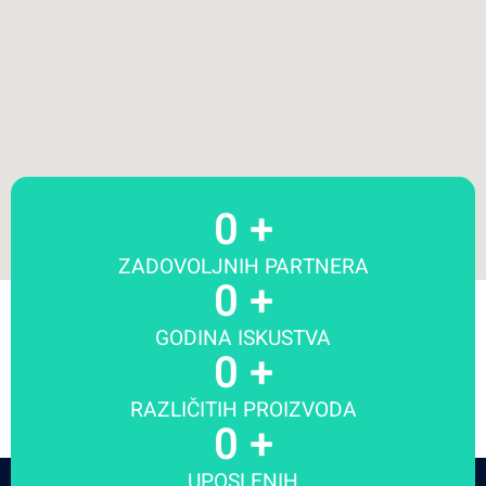
0
 +
ZADOVOLJNIH PARTNERA
0
 +
GODINA ISKUSTVA
0
 +
RAZLIČITIH PROIZVODA
0
 +
UPOSLENIH