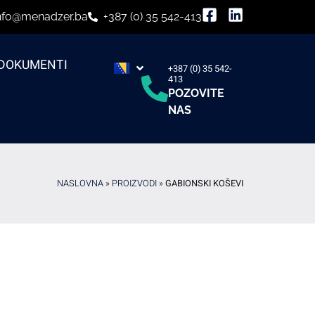
nfo@menadzer.ba
+387 (0) 35 542-413
DOKUMENTI
+387 (0) 35 542-
413
POZOVITE
NAS
NASLOVNA
»
PROIZVODI
»
GABIONSKI KOŠEVI