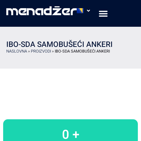
PROFIL PREDUZEĆA
OBLASTI I PRIMJENE
IBO-SDA SAMOBUŠEĆI ANKERI
NASLOVNA
»
PROIZVODI
»
IBO-SDA SAMOBUŠEĆI ANKERI
0
 +