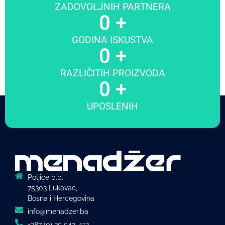
ZADOVOLJNIH PARTNERA
0
 +
GODINA ISKUSTVA
0
 +
RAZLIČITIH PROIZVODA
0
 +
UPOSLENIH
Poljice b.b.,
75303 Lukavac,
Bosna i Hercegovina
info@menadzer.ba
+387 (0) 35 542-413